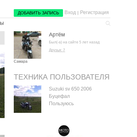
Вход
Регистрация
|
ДОБАВИТЬ ЗАПИСЬ
РЫ
Артём
Был(-а) на сайте 5 лет назад
Друзья: 7
Самара
ТЕХНИКА ПОЛЬЗОВАТЕЛЯ
Suzuki sv 650 2006
Буцефал
Пользуюсь