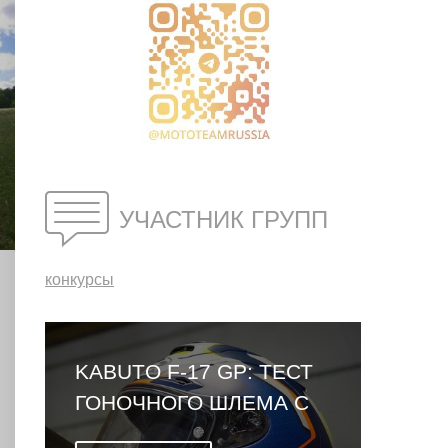
УЧАСТНИК ГРУПП
конкурсы
ующий
KABUTO F-17 GP: ТЕСТ
ОБЗОР LEA
ГОНОЧНОГО ШЛЕМА С
VENTURE 20
ОМОЛОГАЦИЕЙ FIM
ПЕРВЫЙ Ш